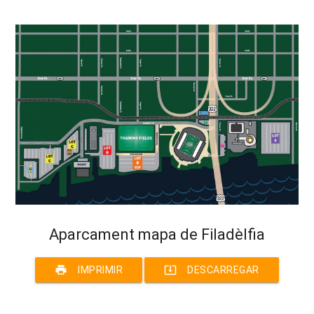
Aparcament mapa de Filadèlfia
print
system_update_alt
IMPRIMIR
DESCARREGAR