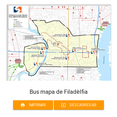
Bus mapa de Filadèlfia
print
system_update_alt
IMPRIMIR
DESCARREGAR