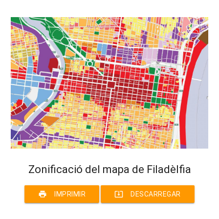
Zonificació del mapa de Filadèlfia
print
system_update_alt
IMPRIMIR
DESCARREGAR